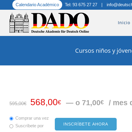
Saltar
Calendario Académico
Tel: 93 675 27 27
|
info@deutsc
al
contenido
Inicio
Cursos niños y jóven
El
El
568,00
—
o
71,00
/ mes 
€
€
595,00
€
precio
precio
original
actual
Comprar una vez
INSCRÍBETE AHORA
Suscríbete por
era:
es: