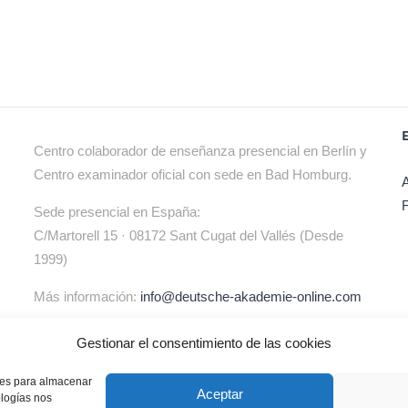
Centro colaborador de enseñanza presencial en Berlín y
Centro examinador oficial con sede en Bad Homburg.
Sede presencial en España:
C/Martorell 15 · 08172 Sant Cugat del Vallés (Desde
1999)
Más información:
info@deutsche-akademie-online.com
Gestionar el consentimiento de las cookies
kies para almacenar
kies
|
Política de privacidad
|
Aviso legal
|
Condiciones
Aceptar
ologías nos