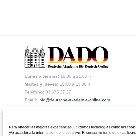
595,00€.
568,00€.
Lunes a viernes:
16:00 a 21:00 h
Martes y jueves:
10:00 a 13:00 h
Teléfono:
93 675 27 27
Email:
info@deutsche-akademie-online.com
Para ofrecer las mejores experiencias, utilizamos tecnologías como las coo
©
DADO Deutsche Akademie für Deutsch Online
|
Política de coo
y/o acceder a la información del dispositivo. El consentimiento de estas tecn
de contratación