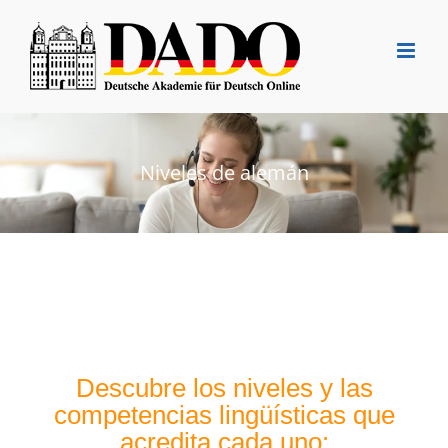
Saltar
al
contenido
Niveles de alemán
Descubre los niveles y las
competencias lingüísticas que
acredita cada uno: