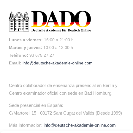
Lunes a viernes:
16:00 a 21:00 h
Martes y jueves:
10:00 a 13:00 h
Teléfono:
93 675 27 27
Email:
info@deutsche-akademie-online.com
Centro colaborador de enseñanza presencial en Berlín y
Centro examinador oficial con sede en Bad Homburg.
Sede presencial en España:
C/Martorell 15 · 08172 Sant Cugat del Vallés (Desde 1999)
Más información:
info@deutsche-akademie-online.com