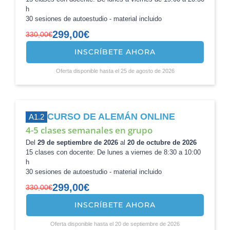
h
30 sesiones de autoestudio - material incluido
299,00
€
330,00
€
INSCRÍBETE AHORA
El
El
precio
precio
Oferta disponible hasta el 25 de agosto de 2026
original
actual
era:
es:
330,00€.
299,00€.
CURSO DE ALEMÁN ONLINE
A1.2
4-5 clases semanales en grupo
Del
29 de septiembre de 2026
al
20 de octubre de 2026
15 clases con docente: De lunes a viernes de 8:30 a 10:00
h
30 sesiones de autoestudio - material incluido
299,00
€
330,00
€
INSCRÍBETE AHORA
El
El
precio
precio
Oferta disponible hasta el 20 de septiembre de 2026
original
actual