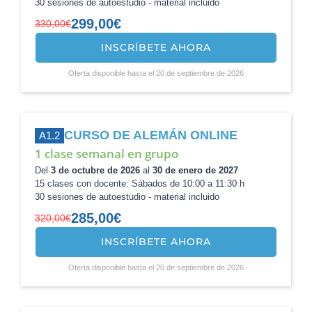
30 sesiones de autoestudio - material incluido
299,00
€
330,00
€
INSCRÍBETE AHORA
El
El
precio
precio
Oferta disponible hasta el 20 de septiembre de 2026
original
actual
era:
es:
330,00€.
299,00€.
CURSO DE ALEMÁN ONLINE
A1.2
1 clase semanal en grupo
Del
3 de octubre de 2026
al
30 de enero de 2027
15 clases con docente: Sábados de 10:00 a 11:30 h
30 sesiones de autoestudio - material incluido
285,00
€
320,00
€
INSCRÍBETE AHORA
El
El
precio
precio
Oferta disponible hasta el 20 de septiembre de 2026
original
actual
era:
es:
320,00€.
285,00€.