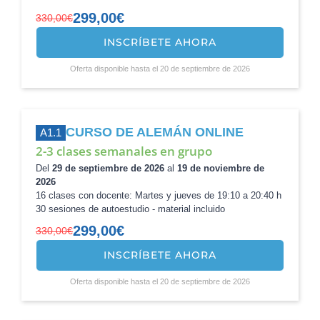
299,00
€
330,00
€
INSCRÍBETE AHORA
El
El
precio
precio
Oferta disponible hasta el 20 de septiembre de 2026
original
actual
era:
es:
330,00€.
299,00€.
CURSO DE ALEMÁN ONLINE
A1.1
2-3 clases semanales en grupo
Del
29 de septiembre de 2026
al
19 de noviembre de
2026
16 clases con docente: Martes y jueves de 19:10 a 20:40 h
30 sesiones de autoestudio - material incluido
299,00
€
330,00
€
INSCRÍBETE AHORA
El
El
precio
precio
Oferta disponible hasta el 20 de septiembre de 2026
original
actual
era:
es:
330,00€.
299,00€.