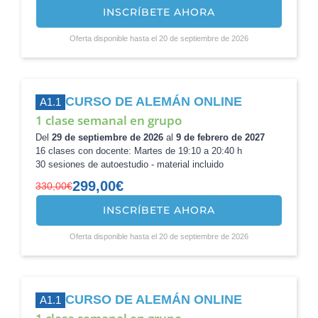
precio
precio
INSCRÍBETE AHORA
original
actual
era:
es:
Oferta disponible hasta el 20 de septiembre de 2026
570,00€.
540,00€.
CURSO DE ALEMÁN ONLINE
A1.1
1 clase semanal en grupo
Del
29 de septiembre de 2026
al
9 de febrero de 2027
16 clases con docente: Martes de 19:10 a 20:40 h
30 sesiones de autoestudio - material incluido
299,00
€
330,00
€
INSCRÍBETE AHORA
El
El
precio
precio
Oferta disponible hasta el 20 de septiembre de 2026
original
actual
era:
es:
330,00€.
299,00€.
CURSO DE ALEMÁN ONLINE
A1.1