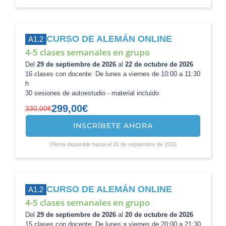
era:
es:
330,00€.
299,00€.
CURSO DE ALEMÁN ONLINE
A1.2
4-5 clases semanales en grupo
Del
29 de septiembre de 2026
al
22 de octubre de 2026
16 clases con docente: De lunes a viernes de 10:00 a 11:30
h
30 sesiones de autoestudio - material incluido
299,00
€
330,00
€
INSCRÍBETE AHORA
El
El
precio
precio
Oferta disponible hasta el 20 de septiembre de 2026
original
actual
era:
es:
330,00€.
299,00€.
CURSO DE ALEMÁN ONLINE
A1.2
4-5 clases semanales en grupo
Del
29 de septiembre de 2026
al
20 de octubre de 2026
15 clases con docente: De lunes a viernes de 20:00 a 21:30