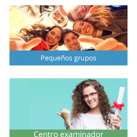
Queremos asegurar que tu aprendizaje sea exitoso,
personalizado y ameno, por ello, te ofrecemos las
clases en pequeños grupos
MÁS INFO
Combinamos tus intereses personales con los
objetivos oficiales. Si quieres, podrás presentarte a
exámenes de reconocimiento internacional, también
en Deutsche Akademie
MÁS INFO