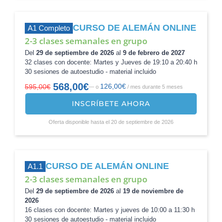
CURSO DE ALEMÁN ONLINE
A1 Completo
2-3 clases semanales en grupo
Del
29 de septiembre de 2026
al
9 de febrero de 2027
32 clases con docente: Martes y Jueves de 19:10 a 20:40 h
30 sesiones de autoestudio - material incluido
568,00
€
126,00
€
595,00
€
—
o
/ mes durante 5 meses
El
El
precio
precio
INSCRÍBETE AHORA
original
actual
era:
es:
Oferta disponible hasta el 20 de septiembre de 2026
595,00€.
568,00€.
CURSO DE ALEMÁN ONLINE
A1.1
2-3 clases semanales en grupo
Del
29 de septiembre de 2026
al
19 de noviembre de
2026
16 clases con docente: Martes y jueves de 10:00 a 11:30 h
30 sesiones de autoestudio - material incluido