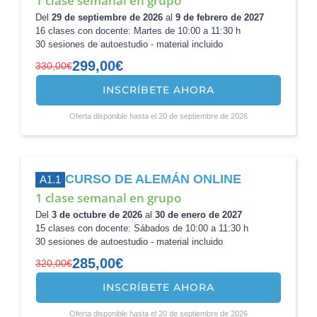
1 clase semanal en grupo
Del
29 de septiembre de 2026
al
9 de febrero de 2027
16 clases con docente: Martes de 10:00 a 11:30 h
30 sesiones de autoestudio - material incluido
299,00
€
330,00
€
INSCRÍBETE AHORA
El
El
precio
precio
Oferta disponible hasta el 20 de septiembre de 2026
original
actual
era:
es:
330,00€.
299,00€.
CURSO DE ALEMÁN ONLINE
A1.1
1 clase semanal en grupo
Del
3 de octubre de 2026
al
30 de enero de 2027
15 clases con docente: Sábados de 10:00 a 11:30 h
30 sesiones de autoestudio - material incluido
285,00
€
320,00
€
INSCRÍBETE AHORA
El
El
precio
precio
Oferta disponible hasta el 20 de septiembre de 2026
original
actual