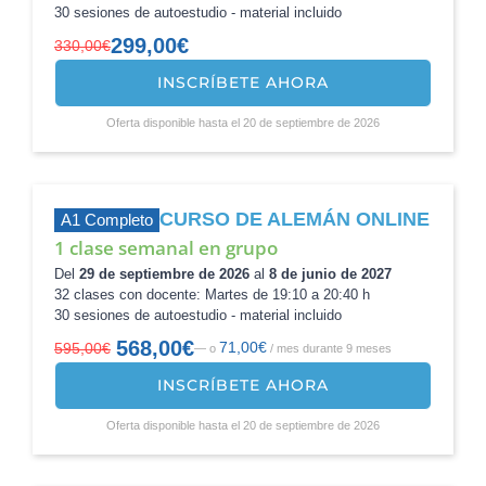
30 sesiones de autoestudio - material incluido
299,00
€
330,00
€
INSCRÍBETE AHORA
El
El
precio
precio
Oferta disponible hasta el 20 de septiembre de 2026
original
actual
era:
es:
330,00€.
299,00€.
CURSO DE ALEMÁN ONLINE
A1 Completo
1 clase semanal en grupo
Del
29 de septiembre de 2026
al
8 de junio de 2027
32 clases con docente: Martes de 19:10 a 20:40 h
30 sesiones de autoestudio - material incluido
568,00
€
71,00
€
595,00
€
—
o
/ mes durante 9 meses
El
El
precio
precio
INSCRÍBETE AHORA
original
actual
era:
es:
Oferta disponible hasta el 20 de septiembre de 2026
595,00€.
568,00€.