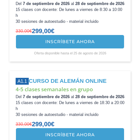
Del
7 de septiembre de 2026
al
28 de septiembre de 2026
15 clases con docente: De lunes a viernes de 8:30 a 10:00
h
30 sesiones de autoestudio - material incluido
299,00
€
330,00
€
INSCRÍBETE AHORA
El
El
precio
precio
Oferta disponible hasta el 25 de agosto de 2026
original
actual
era:
es:
330,00€.
299,00€.
CURSO DE ALEMÁN ONLINE
A1.1
4-5 clases semanales en grupo
Del
7 de septiembre de 2026
al
28 de septiembre de 2026
15 clases con docente: De lunes a viernes de 18:30 a 20:00
h
30 sesiones de autoestudio - material incluido
299,00
€
330,00
€
INSCRÍBETE AHORA
El
El