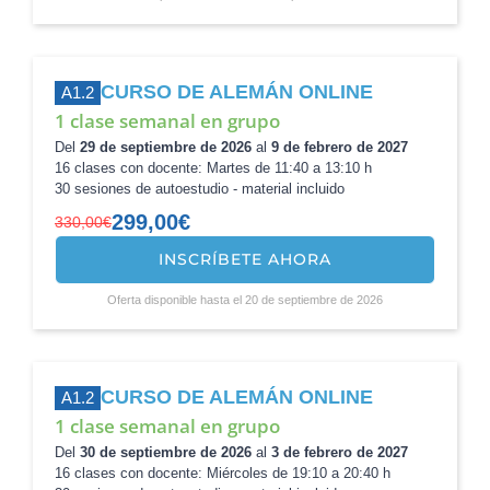
era:
es:
320,00€.
285,00€.
CURSO DE ALEMÁN ONLINE
A1.2
1 clase semanal en grupo
Del
29 de septiembre de 2026
al
9 de febrero de 2027
16 clases con docente: Martes de 11:40 a 13:10 h
30 sesiones de autoestudio - material incluido
299,00
€
330,00
€
INSCRÍBETE AHORA
El
El
precio
precio
Oferta disponible hasta el 20 de septiembre de 2026
original
actual
era:
es:
330,00€.
299,00€.
CURSO DE ALEMÁN ONLINE
A1.2
1 clase semanal en grupo
Del
30 de septiembre de 2026
al
3 de febrero de 2027
16 clases con docente: Miércoles de 19:10 a 20:40 h