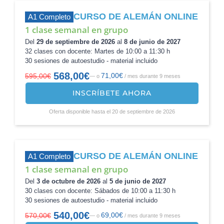
CURSO DE ALEMÁN ONLINE
A1 Completo
1 clase semanal en grupo
Del
29 de septiembre de 2026
al
8 de junio de 2027
32 clases con docente: Martes de 10:00 a 11:30 h
30 sesiones de autoestudio - material incluido
568,00
€
71,00
€
595,00
€
—
o
/ mes durante 9 meses
El
El
precio
precio
INSCRÍBETE AHORA
original
actual
era:
es:
Oferta disponible hasta el 20 de septiembre de 2026
595,00€.
568,00€.
CURSO DE ALEMÁN ONLINE
A1 Completo
1 clase semanal en grupo
Del
3 de octubre de 2026
al
5 de junio de 2027
30 clases con docente: Sábados de 10:00 a 11:30 h
30 sesiones de autoestudio - material incluido
540,00
€
69,00
€
570,00
€
—
o
/ mes durante 9 meses
El
El