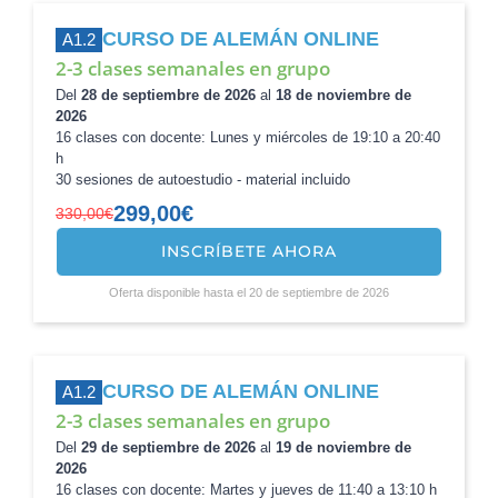
CURSO DE ALEMÁN ONLINE
A1.2
2-3 clases semanales en grupo
Del
28 de septiembre de 2026
al
18 de noviembre de
2026
16 clases con docente: Lunes y miércoles de 19:10 a 20:40
h
30 sesiones de autoestudio - material incluido
299,00
€
330,00
€
INSCRÍBETE AHORA
El
El
precio
precio
Oferta disponible hasta el 20 de septiembre de 2026
original
actual
era:
es:
330,00€.
299,00€.
CURSO DE ALEMÁN ONLINE
A1.2
2-3 clases semanales en grupo
Del
29 de septiembre de 2026
al
19 de noviembre de
2026
16 clases con docente: Martes y jueves de 11:40 a 13:10 h