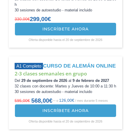
h
30 sesiones de autoestudio - material incluido
299,00
€
330,00
€
INSCRÍBETE AHORA
El
El
precio
precio
Oferta disponible hasta el 20 de septiembre de 2026
original
actual
era:
es:
330,00€.
299,00€.
CURSO DE ALEMÁN ONLINE
A1 Completo
2-3 clases semanales en grupo
Del
29 de septiembre de 2026
al
9 de febrero de 2027
32 clases con docente: Martes y Jueves de 10:00 a 11:30 h
30 sesiones de autoestudio - material incluido
568,00
€
126,00
€
595,00
€
—
o
/ mes durante 5 meses
El
El
precio
precio
INSCRÍBETE AHORA
original
actual
era:
es:
Oferta disponible hasta el 20 de septiembre de 2026
595,00€.
568,00€.