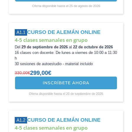
precio
precio
Oferta disponible hasta el 25 de agosto de 2026
original
actual
era:
es:
330,00€.
299,00€.
CURSO DE ALEMÁN ONLINE
A1.1
4-5 clases semanales en grupo
Del
29 de septiembre de 2026
al
22 de octubre de 2026
16 clases con docente: De lunes a viernes de 10:00 a 11:30
h
30 sesiones de autoestudio - material incluido
299,00
€
330,00
€
INSCRÍBETE AHORA
El
El
precio
precio
Oferta disponible hasta el 20 de septiembre de 2026
original
actual
era:
es:
330,00€.
299,00€.
CURSO DE ALEMÁN ONLINE
A1.2
4-5 clases semanales en grupo