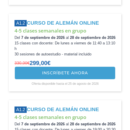
CURSO DE ALEMÁN ONLINE
A1.2
4-5 clases semanales en grupo
Del
7 de septiembre de 2026
al
28 de septiembre de 2026
15 clases con docente: De lunes a viernes de 11:40 a 13:10
h
30 sesiones de autoestudio - material incluido
299,00
€
330,00
€
INSCRÍBETE AHORA
El
El
precio
precio
Oferta disponible hasta el 25 de agosto de 2026
original
actual
era:
es:
330,00€.
299,00€.
CURSO DE ALEMÁN ONLINE
A1.2
4-5 clases semanales en grupo
Del
7 de septiembre de 2026
al
28 de septiembre de 2026
15 clases con docente: De lunes a viernes de 19:00 a 20:30