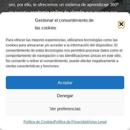
oro, por ello, te ofrecemos un sistema de aprendizaje 360º
en nuestra
academia online de alemán
que asegure que
consigues tus objetivos y además disfrutes del camino.
Gestionar el consentimiento de
las cookies
Por eso, nuestros grupos son reducidos con una media de
seis alumnos. El objetivo es que todos reciban atención
Para ofrecer las mejores experiencias, utilizamos tecnologías como las
cookies para almacenar y/o acceder a la información del dispositivo. El
personalizada, tengan tiempo para interactuar y practicar
consentimiento de estas tecnologías nos permitirá procesar datos como el
para integrar la lengua con satisfacción ya en la misma
comportamiento de navegación o las identificaciones únicas en este sitio.
No consentir o retirar el consentimiento, puede afectar negativamente a
clase,
ciertas características y funciones.
Aceptar
Denegar
Ver preferencias
Política de Cookies
Política de Privacidad
Aviso Legal