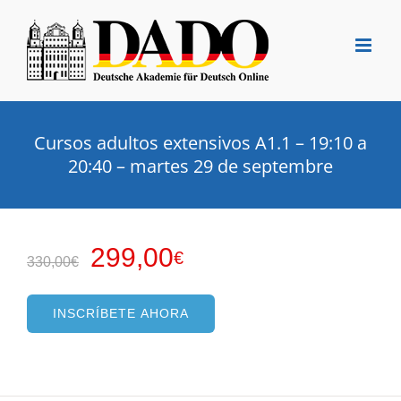
Saltar
al
contenido
Cursos adultos extensivos A1.1 – 19:10 a
20:40 – martes 29 de septembre
El
El
299,00
€
330,00
€
precio
precio
original
actual
INSCRÍBETE AHORA
era:
es:
330,00€.
299,00€.