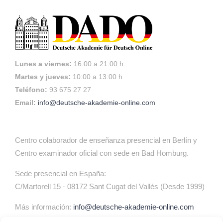
Lunes a viernes:
16:00 a 21:00 h
Martes y jueves:
10:00 a 13:00 h
Teléfono:
93 675 27 27
Email:
info@deutsche-akademie-online.com
Centro colaborador de enseñanza presencial en Berlín y
Centro examinador oficial con sede en Bad Homburg.
Sede presencial en España:
C/Martorell 15 · 08172 Sant Cugat del Vallés (Desde 1999)
Más información:
info@deutsche-akademie-online.com