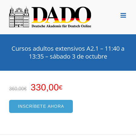
Saltar
al
contenido
Cursos adultos extensivos A2.1 – 11:40 a
13:35 – sábado 3 de octubre
El
El
330,00
€
360,00
€
precio
precio
original
actual
INSCRÍBETE AHORA
era:
es:
360,00€.
330,00€.