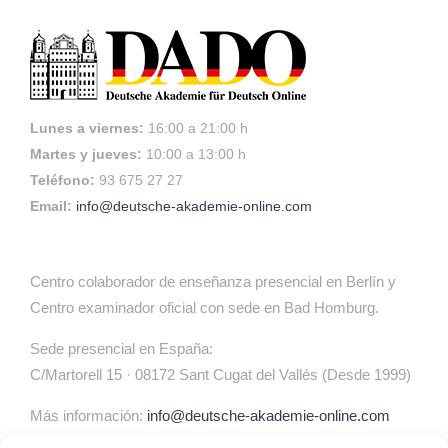
Lunes a viernes:
16:00 a 21:00 h
Martes y jueves:
10:00 a 13:00 h
Teléfono:
93 675 27 27
Email:
info@deutsche-akademie-online.com
Centro colaborador de enseñanza presencial en Berlín y
Centro examinador oficial con sede en Bad Homburg.
Sede presencial en España:
C/Martorell 15 · 08172 Sant Cugat del Vallés (Desde 1999)
Más información:
info@deutsche-akademie-online.com