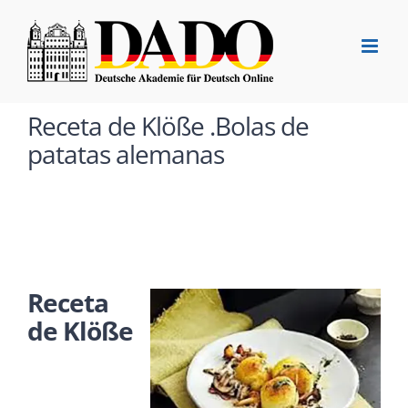
Saltar
al
contenido
Receta de Klöße .Bolas de
patatas alemanas
Receta
de Klöße