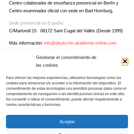
Centro colaborador de enseñanza presencial en Berlín y
Centro examinador oficial con sede en Bad Homburg.
Sede presencial en España:
C/Martorell 15 · 08172 Sant Cugat del Vallés (Desde 1999)
Más información:
info@deutsche-akademie-online.com
Gestionar el consentimiento de
ENLACES DE UTILIDAD
las cookies
Para ofrecer las mejores experiencias, utilizamos tecnologías como las
Asesoramiento a Escuelas en la enseñanza de alemán
cookies para almacenar y/o acceder a la información del dispositivo. El
Formación profesores de alemán
consentimiento de estas tecnologías nos permitirá procesar datos como el
comportamiento de navegación o las identificaciones únicas en este sitio.
No consentir o retirar el consentimiento, puede afectar negativamente a
ciertas características y funciones.
Aceptar
©
DADO Deutsche Akademie für Deutsch Online
|
Política de