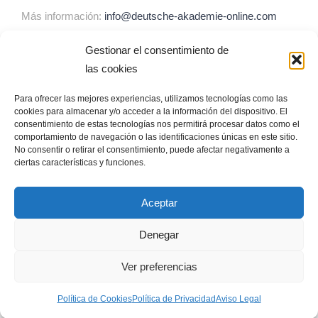
Más información:
info@deutsche-akademie-online.com
Gestionar el consentimiento de
ENLACES DE UTILIDAD
las cookies
Para ofrecer las mejores experiencias, utilizamos tecnologías como las
Asesoramiento a Escuelas en la enseñanza de alemán
cookies para almacenar y/o acceder a la información del dispositivo. El
Formación profesores de alemán
consentimiento de estas tecnologías nos permitirá procesar datos como el
comportamiento de navegación o las identificaciones únicas en este sitio.
No consentir o retirar el consentimiento, puede afectar negativamente a
ciertas características y funciones.
Aceptar
©
DADO Deutsche Akademie für Deutsch Online
|
Política de
cookies
|
Política de privacidad
|
Aviso legal
|
Condiciones de
Denegar
contratación
Ver preferencias
Facebook
Instagram
WhatsApp
Política de Cookies
Política de Privacidad
Aviso Legal