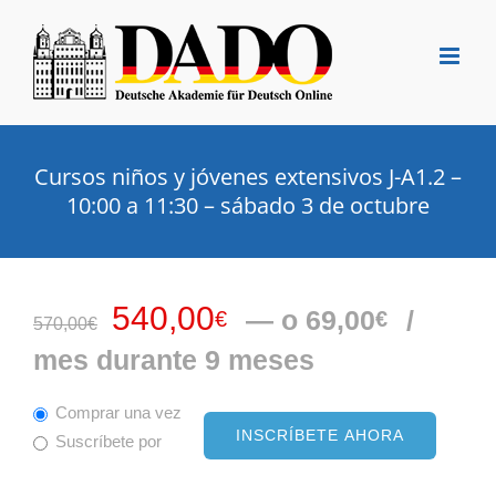
Saltar
al
contenido
Cursos niños y jóvenes extensivos J-A1.2 –
10:00 a 11:30 – sábado 3 de octubre
El
El
540,00
—
o
69,00
/
€
€
570,00
€
precio
precio
mes durante 9 meses
original
actual
era:
es:
Comprar una vez
INSCRÍBETE AHORA
Suscríbete por
570,00€.
540,00€.