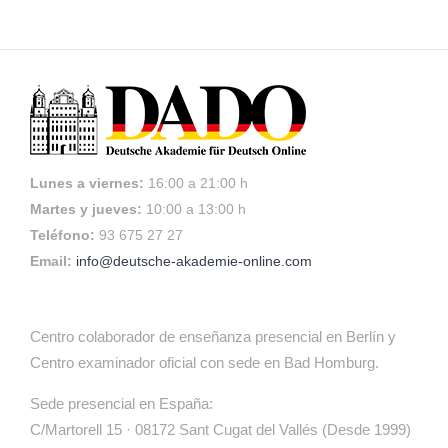
Lunes a viernes:
16:00 a 21:00 h
Martes y jueves:
10:00 a 13:00 h
Teléfono:
93 675 27 27
Email:
info@deutsche-akademie-online.com
Centro colaborador de enseñanza presencial en Berlín y
Centro examinador oficial con sede en Bad Homburg.
Sede presencial en España:
C/Martorell 15 · 08172 Sant Cugat del Vallés (Desde 1999)