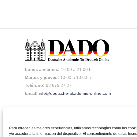
330,00€.
299,00€.
Lunes a viernes:
16:00 a 21:00 h
Martes y jueves:
10:00 a 13:00 h
Teléfono:
93 675 27 27
Email:
info@deutsche-akademie-online.com
©
DADO Deutsche Akademie für Deutsch Online
|
Política de coo
Para ofrecer las mejores experiencias, utilizamos tecnologías como las coo
de contratación
y/o acceder a la información del dispositivo. El consentimiento de estas tecn