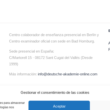
Centro colaborador de enseñanza presencial en Berlín y
Centro examinador oficial con sede en Bad Homburg.
Sede presencial en España:
C/Martorell 15 · 08172 Sant Cugat del Vallés (Desde
1999)
Más información:
info@deutsche-akademie-online.com
Gestionar el consentimiento de las cookies
kies
|
Política de privacidad
|
Aviso legal
|
Condiciones
kies para almacenar
Aceptar
ologías nos