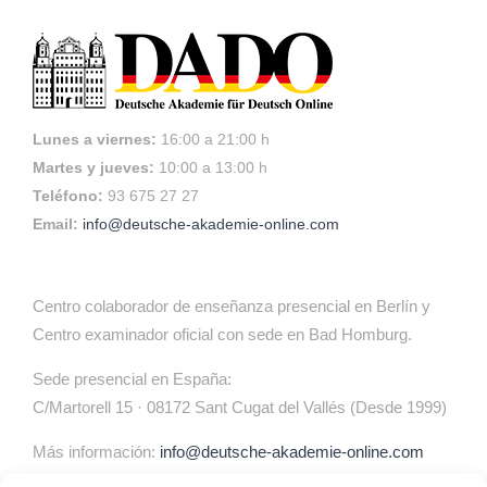
Lunes a viernes:
16:00 a 21:00 h
Martes y jueves:
10:00 a 13:00 h
Teléfono:
93 675 27 27
Email:
info@deutsche-akademie-online.com
Centro colaborador de enseñanza presencial en Berlín y
Centro examinador oficial con sede en Bad Homburg.
Sede presencial en España:
C/Martorell 15 · 08172 Sant Cugat del Vallés (Desde 1999)
Más información:
info@deutsche-akademie-online.com