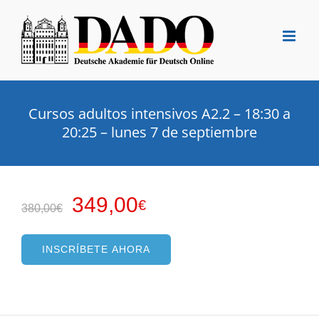
Saltar
al
contenido
Cursos adultos intensivos A2.2 – 18:30 a
20:25 – lunes 7 de septiembre
El
El
349,00
€
380,00
€
precio
precio
original
actual
INSCRÍBETE AHORA
era:
es:
380,00€.
349,00€.