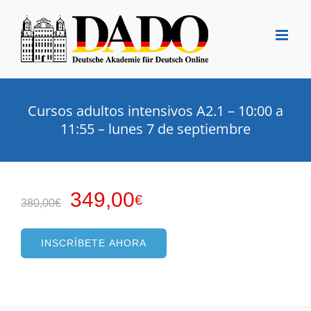
Saltar
al
contenido
Cursos adultos intensivos A2.1 – 10:00 a
11:55 – lunes 7 de septiembre
El
El
349,00
€
380,00
€
precio
precio
original
actual
INSCRÍBETE AHORA
era:
es:
380,00€.
349,00€.