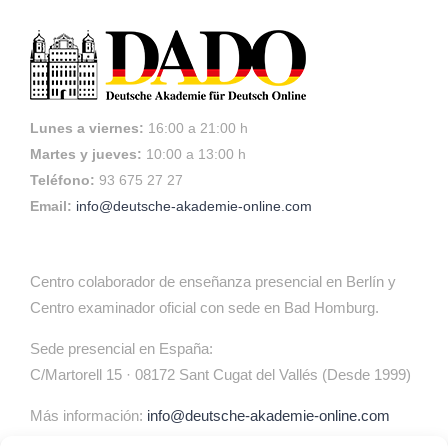
Lunes a viernes:
16:00 a 21:00 h
Martes y jueves:
10:00 a 13:00 h
Teléfono:
93 675 27 27
Email:
info@deutsche-akademie-online.com
Centro colaborador de enseñanza presencial en Berlín y
Centro examinador oficial con sede en Bad Homburg.
Sede presencial en España:
C/Martorell 15 · 08172 Sant Cugat del Vallés (Desde 1999)
Más información:
info@deutsche-akademie-online.com