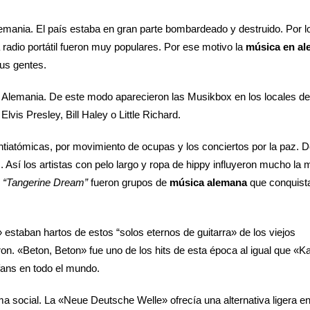
lemania. El país estaba en gran parte bombardeado y destruido. Por l
a radio portátil fueron muy populares. Por ese motivo la
música en a
sus gentes.
en Alemania. De este modo aparecieron las Musikbox en los locales de
vis Presley, Bill Haley o Little Richard.
tiatómicas, por movimiento de ocupas y los conciertos por la paz. D
s. Así los artistas con pelo largo y ropa de hippy influyeron mucho la
y
“Tangerine Dream”
fueron grupos de
música alemana
que conquist
staban hartos de estos “solos eternos de guitarra» de los viejos
on. «Beton, Beton» fue uno de los hits de esta época al igual que «K
fans en todo el mundo.
ma social. La «Neue Deutsche Welle» ofrecía una alternativa ligera e