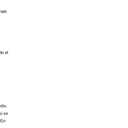
rael.
do el
lín.
si se
 En