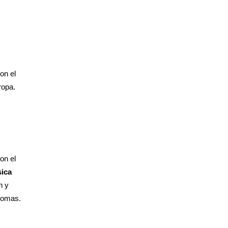
on el
ropa.
on el
ica
n y
diomas.