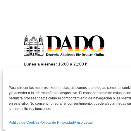
Lunes a viernes:
16:00 a 21:00 h
Martes y jueves:
10:00 a 13:00 h
Teléfono:
93 675 27 27
Email:
info@deutsche-akademie-online.com
Para ofrecer las mejores experiencias, utilizamos tecnologías como las coo
y/o acceder a la información del dispositivo. El consentimiento de estas tecn
permitirá procesar datos como el comportamiento de navegación o las identi
en este sitio. No consentir o retirar el consentimiento, puede afectar negativ
características y funciones.
©
DADO Deutsche Akademie für Deutsch Online
|
Política de coo
de contratación
Política de Cookies
Política de Privacidad
Aviso Legal