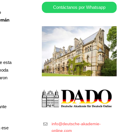
Contáctanos por Whatsapp
o
lemán
e esta
 moda
aron
ante
info@deutsche-akademie-
n ese
online.com