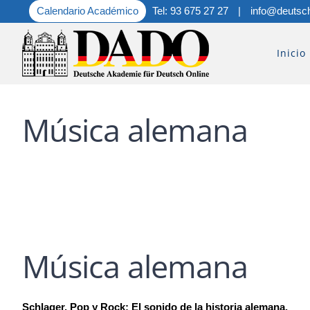
Saltar
Calendario Académico
Tel: 93 675 27 27
|
info@deutsc
al
contenido
Inicio
Música alemana
Música alemana
Schlager, Pop y Rock: El sonido de la historia alemana.