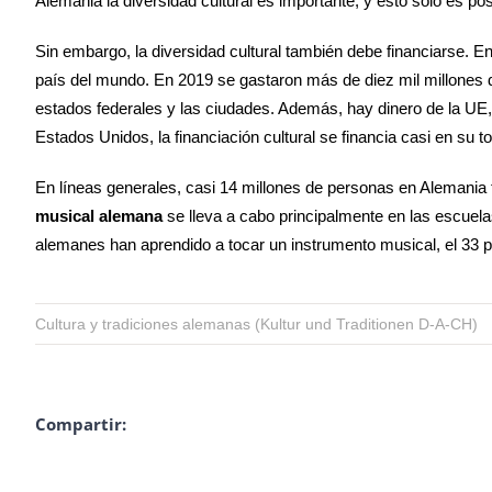
Alemania la diversidad cultural es importante, y esto solo es po
Sin embargo, la diversidad cultural también debe financiarse. 
país del mundo. En 2019 se gastaron más de diez mil millones de
estados federales y las ciudades. Además, hay dinero de la UE
Estados Unidos, la financiación cultural se financia casi en su t
En líneas generales, casi 14 millones de personas en Alemania
musical alemana
se lleva a cabo principalmente en las escuela
alemanes han aprendido a tocar un instrumento musical, el 33 
Cultura y tradiciones alemanas (Kultur und Traditionen D-A-CH)
Compartir: