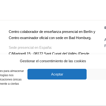
Centro colaborador de enseñanza presencial en Berlín y
Centro examinador oficial con sede en Bad Homburg.
Sede presencial en España:
C/Martorell 15 · 08172 Sant Cugat del Vallés (Desde
1999)
Gestionar el consentimiento de las cookies
Más información:
info@deutsche-akademie-online.com
kies para almacenar
Aceptar
ologías nos
ficaciones únicas
amente a ciertas
kies
|
Política de privacidad
|
Aviso legal
|
Condiciones