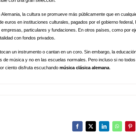
sible con una gran selección.
En Alemania, la cultura se promueve más públicamente que en cualquie
 euros en instituciones culturales, pagados por el gobierno federal, 
, empresas, particulares y fundaciones. En otros países, como por e
otalidad con fondos privados.
 tocan un instrumento o cantan en un coro. Sin embargo, la educació
s de música y no en las escuelas normales. Pero incluso si no todos
por ciento disfruta escuchando
música clásica alemana
.
Facebook
X
LinkedIn
WhatsAp
Pin