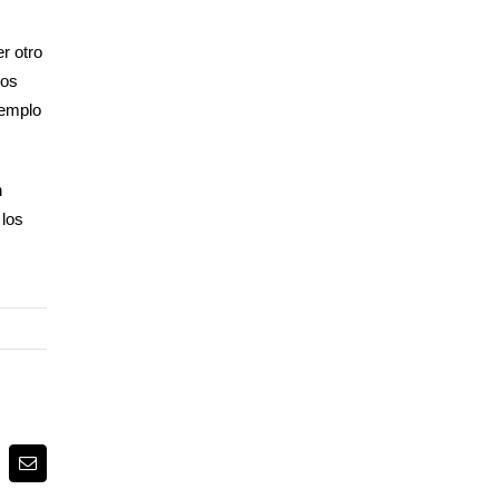
r otro
los
jemplo
n
 los
p
terest
Correo
electrónico