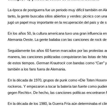
La época de postguerra fue un periodo muy difícil también en A
tanto, la gente buscaba sitios abiertos y verdes: picnics con un
jugó un papel muy importante en la recuperación del país y de 
En los años 50, la cultura americana tuvo una gran influencia 
Alemania Oeste. La gente bailaba con las canciones de rock de El
Seguidamente los años 60 fueron marcados por las protestas an
manera, las canciones politizadas conquistaron las listas de hit
de estos tiempos.
German Krautrock
con bandas como
“Can”
también a los fans fuera de Alemania.
En la década de 1970, grupos de punk como «Die Toten Hosen» e
rockeros. Y empezaron a tocar la batería tan fuerte como pudier
gegen Rechts
«
. De hecho, las canciones políticas encontraron 
En la década de los 1980, la Guerra Fría aún determinaba el cli