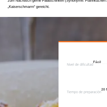
zum Nachtisch gerne Palatschinken (Synonyme: Pfannkuchen / E
„Kaiserschmarrn“ gereicht.
Fácil
Nivel de dificultad
20 
Tiempo de preparación