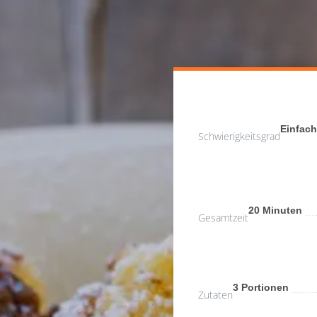
Einfac
Schwierigkeitsgrad
20 Minuten
Gesamtzeit
3 Portionen
Zutaten