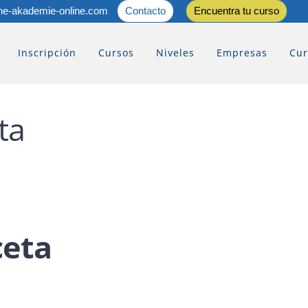
he-akademie-online.com
Contacto
Encuentra tu curso
Inscripción
Cursos
Niveles
Empresas
Cur
ta
ceta