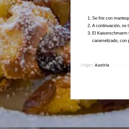
Se fríe con mantequ
A continuación, se
El Kaiserschmarrn 
caramelizado, con 
Origen:
Austria