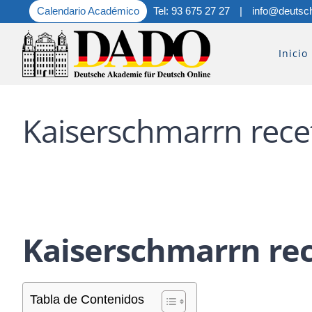
Saltar
Calendario Académico
Tel: 93 675 27 27
|
info@deutsc
al
contenido
Inicio
Kaiserschmarrn rece
Kaiserschmarrn re
Tabla de Contenidos