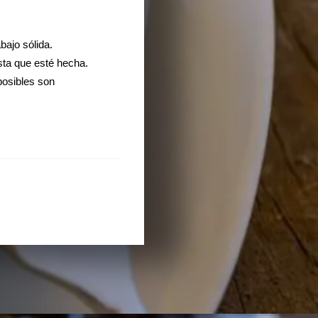
bajo sólida.
sta que esté hecha.
posibles son