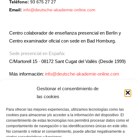
Teléfono:
93 675 27 27
Email:
info@deutsche-akademie-online.com
Centro colaborador de enseñanza presencial en Berlín y
Centro examinador oficial con sede en Bad Homburg.
Sede presencial en España:
C/Martorell 15 · 08172 Sant Cugat del Vallés (Desde 1999)
Más información:
info@deutsche-akademie-online.com
Gestionar el consentimiento de
ENLACES DE UTILIDAD
las cookies
Para ofrecer las mejores experiencias, utilizamos tecnologías como las
Asesoramiento a Escuelas en la enseñanza de alemán
cookies para almacenar y/o acceder a la información del dispositivo. El
Formación profesores de alemán
consentimiento de estas tecnologías nos permitirá procesar datos como el
comportamiento de navegación o las identificaciones únicas en este sitio.
No consentir o retirar el consentimiento, puede afectar negativamente a