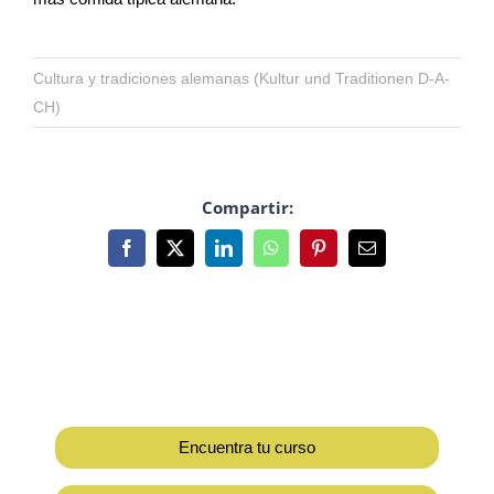
Cultura y tradiciones alemanas (Kultur und Traditionen D-A-
CH)
Compartir:
Facebook
X
LinkedIn
WhatsApp
Pinterest
Correo
electrónico
Encuentra tu curso